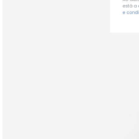
está a
e condi