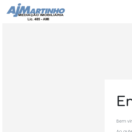
En
Bem vi
Ao aut