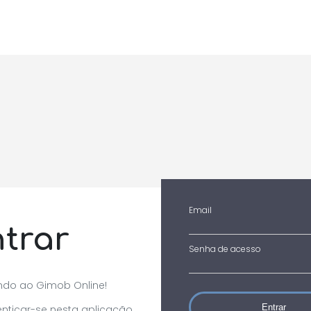
Email
trar
Senha de acesso
ndo ao Gimob Online!
Entrar
enticar-se nesta aplicação