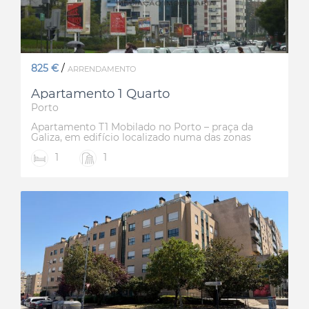
825 €
/
ARRENDAMENTO
Apartamento 1 Quarto
Porto
Apartamento T1 Mobilado no Porto – praça da
Galiza, em edifício localizado numa das zonas
mais valorizadas do Porto, a freguesia de
1
1
Lordelo do Ouro e Massarelos. este imóvel
oferece conforto e praticidade para quem
procura um espaço funcional e bem localizado.
Características principais: - Sala ampla; teto falso
com iluminação, pavimento soalho e bastante
luminosa e convidativa; - Cozinha totalmente
equipada com móveis lacados, tampos granito,
pavimento e paredes soalho madeira - Casa de
banho completa, com acabamento em cerâmica
e base chuveiro e móvel lavatório - Quarto com
pavimento em madeira e roupeiro embutido,
ideal para descanso e arrumação; - Varanda
fechada para desfrutar de momentos de lazer -
Lavandaria independente para maior
comodidade; - Edifício com dois elevadores