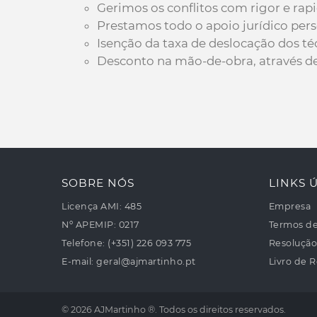
Gerimos os conflitos com rigor e rap
Prestamos todo o apoio jurídico per
Isenção da taxa de deslocação dos té
Desconto na mão-de-obra, através de 
SOBRE NÓS
LINKS Ú
Licença AMI:
485
Empresa
Nº APEMIP:
0217
Termos d
Telefone:
(+351) 226 093 775
Resolução 
E-mail:
geral@ajmartinho.pt
Livro de 
© 2026 AJMartinho ®. Todos os direitos reservados.