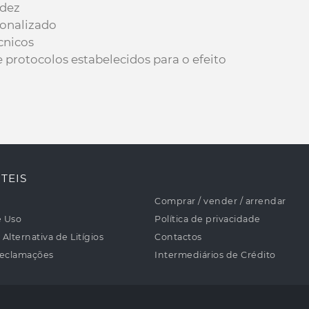
idez
sonalizado
cnicos
protocolos estabelecidos para o efeito
TEIS
Comprar / vender / arrendar
e Uso
Política de privacidade
Alternativa de Litígios
Contactos
Reclamações
Intermediários de Crédito